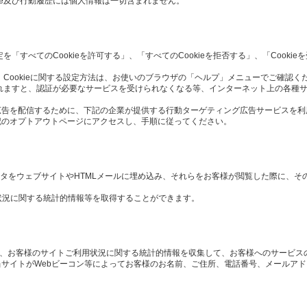
ie及び行動履歴には個人情報は一切含まれません。
定を「すべてのCookieを許可する」、「すべてのCookieを拒否する」、「Cook
 Cookieに関する設定方法は、お使いのブラウザの「ヘルプ」メニューでご確認く
択されますと、認証が必要なサービスを受けられなくなる等、インターネット上の各種
広告を配信するために、下記の企業が提供する行動ターゲティング広告サービスを利
記のオプトアウトページにアクセスし、手順に従ってください。
や画像データをウェブサイトやHTMLメールに埋め込み、それらをお客様が閲覧した際に、
状況に関する統計的情報等を取得することができます。
や、お客様のサイトご利用状況に関する統計的情報を収集して、お客様へのサービス
サイトがWebビーコン等によってお客様のお名前、ご住所、電話番号、メールア