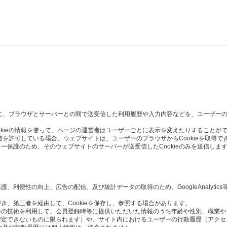
た時に、ブラウザとサーバーとの間で送受信した利用履歴や入力内容などを、ユーザー
okieの情報を使って、ページの運営者はユーザーごとに表示を変えたりすることが
受信を許可している場合、ウェブサイトは、ユーザーのブラウザからCookieを取得で
ー保護のため、そのウェブサイトのサーバーが送受信したCookieのみを送信しま
利便性の向上、広告の配信、及び統計データの取得のため、GoogleAnalytics
き、第三者を経由して、Cookieを保存し、参照する場合があります。
Script等の技術を利用して、会員登録時等に提供いただいた情報のうち年齢や性別、職
定できないものに限られます）や、サイト内におけるユーザーの行動履歴（アクセ