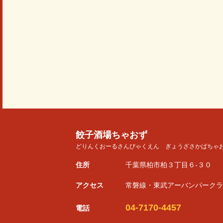
餃子酒場ちゃおず
どりんくおーるさんびゃくえん ぎょうざさかばちゃ
住所
千葉県柏市柏３丁目６-３０
アクセス
常磐線・東武アーバンパークラ
04-7170-4457
電話