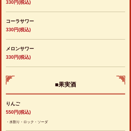
330円
(税込)
コーラサワー
330円
(税込)
メロンサワー
330円
(税込)
この店舗情報をシェアする
ドリンク | 餃子酒場ちゃおず
■果実酒
千葉県柏市柏３丁目６-３０
https://gyouzasakaba-chaoz.owst.jp/drinks
りんご
お店情報をコピー
550円
(税込)
・水割り・ロック・ソーダ