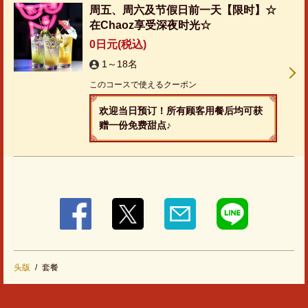
周五、周六及节假日前一天【限时】☆
在Chaoz享受深夜时光☆
0日元
(税込)
1～18名
このコースで使えるクーポン
欢迎当日预订！所有顾客用餐后均可获
赠一份免费甜点♪
头版
套餐