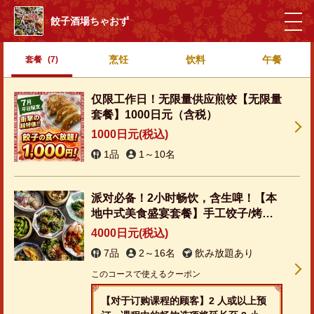
餃子酒場ちゃおず
烹饪
饮料
午餐
套餐
(7)
仅限工作日！无限量供应煎饺【无限量
套餐】1000日元（含税）
1000日元
(税込)
1品
1～10名
派对必备！2小时畅饮，含生啤！【本
地中式美食盛宴套餐】手工饺子/烤猪
肉炒饭等 ⇒ 4000日元
4000日元
(税込)
7品
2～16名
飲み放題あり
このコースで使えるクーポン
【对于订购课程的顾客】2 人或以上预