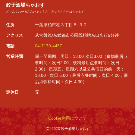
餃子酒場ちゃおず
どりんくおーるさんびゃくえん ぎょうざさかばちゃおず
住所
千葉県柏市柏３丁目６-３０
アクセス
从常磐线/东武都市公园线柏站东口步行5分钟
電話
04-7170-4457
営業時間
周一至周四、周日：18:00-次日3:00（食物最后点
餐时间：次日2:00，饮料最后点餐时间：次日
2:30） 星期五、星期六以及公共假日的前一天：
18:00 - 次日 5:00（最后点餐时间：次日 4:00，最
后点饮料时间：次日 4:30）
定休日
无
Cookie利用について
(C) 2023 餃子酒場ちゃおず