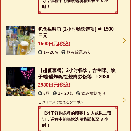
订，课程中的畅饮选项将延长至 3 小
时！
包含生啤◎ [2小时畅饮选项] ⇒ 1500
日元
1500日元
(税込)
1～20名
飲み放題あり
【超值套餐】2小时畅饮，含生啤、饺
子/糖醋炸鸡/红烧肉炒饭等 ⇒ 2980日
元
2980日元
(税込)
5品
2～20名
飲み放題あり
このコースで使えるクーポン
【对于订购课程的顾客】2 人或以上预
订，课程中的畅饮选项将延长至 3 小
时！