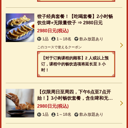
饺子经典套餐！【吃喝套餐】2小时畅
饮生啤+无限量饺子 ⇒ 2980日元
2980日元
(税込)
1品
1～18名
飲み放題あり
この店舗情報をシェアする
このコースで使えるクーポン
套餐 | 餃子酒場ちゃおず
【对于订购课程的顾客】2 人或以上预
千葉県柏市柏３丁目６-３０
订，课程中的畅饮选项将延长至 3 小
https://gyouzasakaba-chaoz.owst.jp/courses
时！
お店情報をコピー
【仅限周日至周四，下午6点至7点开
始！】3小时畅饮套餐，含生啤和无限
量饺子：2980日元
2980日元
(税込)
1品
1～18名
飲み放題あり
閉じる