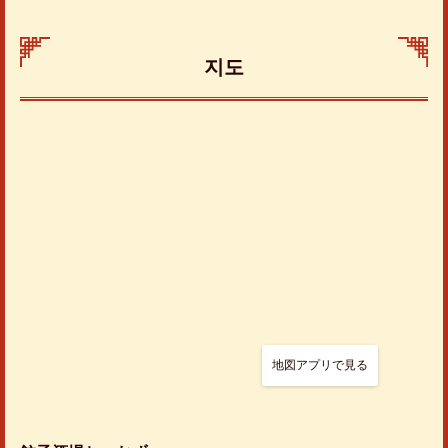
지도
この店舗情報をシェアする
餃子酒場ちゃおず
千葉県柏市柏３丁目６-３０
https://gyouzasakaba-chaoz.owst.jp/
お店情報をコピー
地図アプリで見る