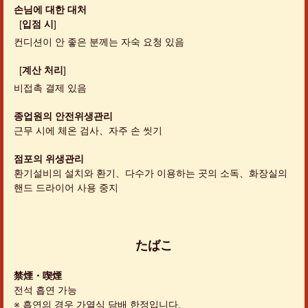
손님에 대한 대처
[
입점 시
]
컨디션이 안 좋은 분께는 자숙 요청 있음
[
계산 처리
]
비접촉 결제 있음
종업원의 안전위생관리
근무 시에 체온 검사
자주 손 씻기
점포의 위생관리
환기설비의 설치와 환기
다수가 이용하는 곳의 소독
화장실의
핸드 드라이어 사용 중지
たばこ
禁煙・喫煙
전석 흡연 가능
※ 흡연의 경우 가열식 담배 한정입니다.