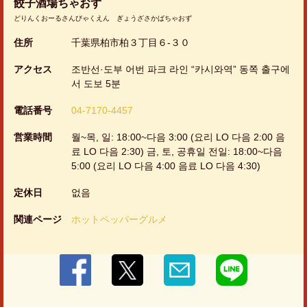
餃子酒場ちゃおず
どりんくおーるさんびゃくえん ぎょうざさかばちゃおず
閉じる
住所
千葉県柏市柏３丁目６-３０
アクセス
조반선·도부 어번 파크 라인 “카시와역” 동쪽 출구에
서 도보 5분
電話番号
04-7170-4457
営業時間
월~목, 일: 18:00~다음 3:00 (요리 LO 다음 2:00 음
료 LO 다음 2:30) 금, 토, 공휴일 전일: 18:00~다음
5:00 (요리 LO 다음 4:00 음료 LO 다음 4:30)
定休日
없음
関連ページ
ホットペッパーグルメ