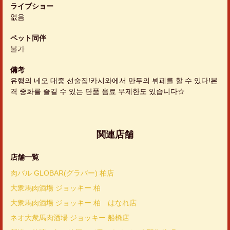
ライブショー
없음
ペット同伴
불가
備考
유행의 네오 대중 선술집!카시와에서 만두의 뷔페를 할 수 있다!본
격 중화를 즐길 수 있는 단품 음료 무제한도 있습니다☆
関連店舗
店舗一覧
肉バル GLOBAR(グラバー) 柏店
大衆馬肉酒場 ジョッキー 柏
大衆馬肉酒場 ジョッキー 柏 はなれ店
ネオ大衆馬肉酒場 ジョッキー 船橋店