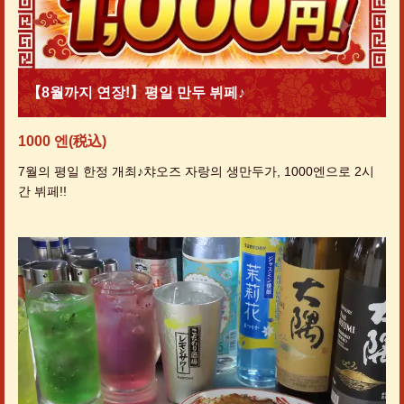
【8월까지 연장!】평일 만두 뷔페♪
1000 엔
(税込)
7월의 평일 한정 개최♪챠오즈 자랑의 생만두가, 1000엔으로 2시
간 뷔페!!