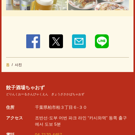
톱
사진
餃子酒場ちゃおず
どりんくおーるさんびゃくえん ぎょうざさかばちゃおず
住所
千葉県柏市柏３丁目６-３０
アクセス
조반선·도부 어번 파크 라인 “카시와역” 동쪽 출구
에서 도보 5분
電話
04-7170-4457