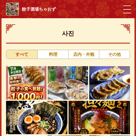
餃子酒場ちゃおず
사진
すべて
料理
店内・外観
その他