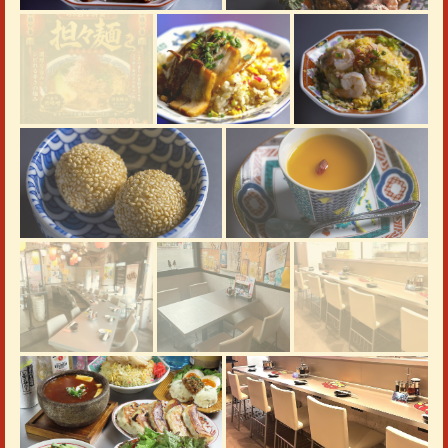
この店舗情報をシェアする
사진 | 餃子酒場ちゃおず
千葉県柏市柏３丁目６-３０
https://gyouzasakaba-chaoz.owst.jp/gallery
お店情報をコピー